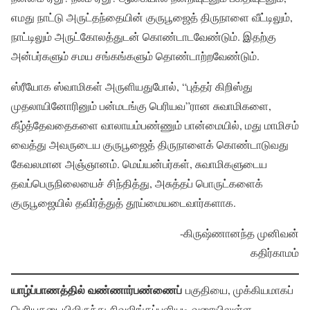
எமது நாட்டு அருட்தந்தையின் குருபூஜைத் திருநாளை வீட்டிலும்,
நாட்டிலும் அருட்கோலத்துடன் கொண்டாடவேண்டும். இதற்கு
அன்பர்களும் சமய சங்கங்களும் தொண்டாற்றவேண்டும்.
ஸ்ரீயோக ஸ்வாமிகள் அருளியதுபோல், “புத்தர் கிறிஸ்து
முதலாயினோரினும் பன்மடங்கு பெரியவ”ரான சுவாமிகளை,
கீழ்த்தேவதைகளை வாலாயம்பண்ணும் பான்மையில், மது மாமிசம்
வைத்து அவருடைய குருபூஜைத் திருநாளைக் கொண்டாடுவது
கேவலமான அஞ்ஞானம். மெய்யன்பர்கள், சுவாமிகளுடைய
தவப்பெருநிலையைச் சிந்தித்து, அசுத்தப் பொருட்களைக்
குருபூஜையில் தவிர்த்துத் தூய்மையடைவார்களாக.
-கிருஷ்ணானந்த முனிவன்
கதிர்காமம்
யாழ்ப்பாணத்தில் வண்ணார்பண்ணைப்
பகுதியை, முக்கியமாகப்
பெரியகடையிலிருந்து சிவலிங்கப்புளியடி வரையிலுள்ள