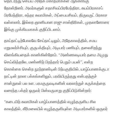
தொடர்ந்து செய்ய அநேக மகாத்மாக்கள் ஆங்காங்கு
தோன்றினர். அவர்களுள் சதாசிவப்பிரமேந்திரா, சுயம்பிரகாசப்
பிரமேந்திரா, சுந்தர சுவாமிகள், அப்பையசிவம், திருவருட் பிரகாச
வள்ளலார், இல்லற ஞானியான ராஜு சாஸ்திரிகள், முதலானோரை
இங்கு முக்கியமாகக் குறிப்பிடலாம்.
தாய்நாட்டிற்போலவே சேய்நாட்டிலும், அதேகாலத்தில், சமய
மறுமலர்ச்சியும், குருபக்தியும், அடியார் பணியும், தலைசிறந்து
விளங்கியதைக் காண்கின்றோம். “அண்ணலடியார் தமை அமுது
செய்வித்தலே, மண்ணிற் பிறந்தார் பெறும் பயன்”, என்ற
கொள்கை சென்ற நூற்றாண்டின் பிற்பகுதியில், யாழ்ப்பாணக்குடா
நாட்டின் நாலா பக்கங்களிலும், பரவியிருந்தது என்பதற்குச்
சான்றுகள் பல உள. பரமகுருவடிகளின் வரலாற்றுச் சுருக்கத்தை
வரைந்த பக்தர் ஒருவர் பின்வருமாறு குறிப்பிடுகின்றார்:
“கடையிற் சுவாமிகள் யாழ்ப்பாணத்தில் எழுந்தருளிய சில
காலத்தில், கீரிமலையில் எழுந்தருளியுள்ள அடியார்களில் ஒருவர்