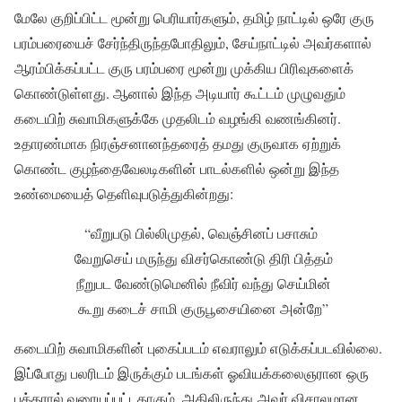
மேலே குறிப்பிட்ட மூன்று பெரியார்களும், தமிழ் நாட்டில் ஒரே குரு
பரம்பரையைச் சேர்ந்திருந்தபோதிலும், சேய்நாட்டில் அவர்களால்
ஆரம்பிக்கப்பட்ட குரு பரம்பரை மூன்று முக்கிய பிரிவுகளைக்
கொண்டுள்ளது. ஆனால் இந்த அடியார் கூட்டம் முழுவதும்
கடையிற் சுவாமிகளுக்கே முதலிடம் வழங்கி வணங்கினர்.
உதாரண்மாக நிரஞ்சனானந்தரைத் தமது குருவாக ஏற்றுக்
கொண்ட குழந்தைவேலடிகளின் பாடல்களில் ஒன்று இந்த
உண்மையைத் தெளிவுபடுத்துகின்றது:
“வீறுபடு பில்லிமுதல், வெஞ்சினப் பசாசும்
வேறுசெய் மருந்து விசர்கொண்டு திரி பித்தம்
நீறுபட வேண்டுமெனில் நீவிர் வந்து செய்மின்
கூறு கடைச் சாமி குருபூசையினை அன்றே”
கடையிற் சுவாமிகளின் புகைப்படம் எவராலும் எடுக்கப்படவில்லை.
இப்போது பலரிடம் இருக்கும் படங்கள் ஓவியக்கலைஞரான ஒரு
பக்தரால் வரையப்பட்டதாகும். அதிலிருந்து அவர் விசாலமான