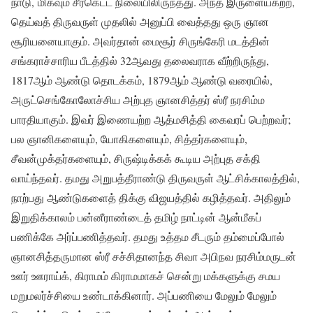
நாடு, மிகவும் சீர்கெட்ட நிலையிலிருந்தது. அந்த இருளையகற்ற,
தெய்வத் திருவருள் முதலில் அனுப்பி வைத்தது ஒரு ஞான
சூரியனையாகும். அவர்தான் மைசூர் சிருங்கேரி மடத்தின்
சங்கராச்சாரிய பீடத்தில் 32ஆவது தலைவராக வீற்றிருந்து,
1817ஆம் ஆண்டு தொடக்கம், 1879ஆம் ஆண்டு வரையில்,
அருட்செங்கோலோச்சிய அற்புத ஞானசித்தர் ஸ்ரீ நரசிம்ம
பாரதியாகும். இவர் இணையற்ற ஆத்மசித்தி கைவரப் பெற்றவர்;
பல ஞானிகளையும், யோகிகளையும், சித்தர்களையும்,
சீவன்முக்தர்களையும், சிருஷ்டிக்கக் கூடிய அற்புத சக்தி
வாய்ந்தவர். தமது அறுபத்தீராண்டு திருவருள் ஆட்சிக்காலத்தில்,
நாற்பது ஆண்டுகளைத் திக்கு விஜயத்தில் கழித்தவர். அதிலும்
இறுதிக்காலம் பன்னீராண்டைத் தமிழ் நாட்டின் ஆன்மீகப்
பணிக்கே அர்ப்பணித்தவர். தமது உத்தம சீடரும் தம்மைப்போல்
ஞானசித்தருமான ஸ்ரீ சச்சிதானந்த சிவா அபிநவ நரசிம்மருடன்
ஊர் ஊராய்க், கிராமம் கிராமமாகச் சென்று மக்களுக்கு சமய
மறுமலர்ச்சியை உண்டாக்கினார். அப்பணியை மேலும் மேலும்