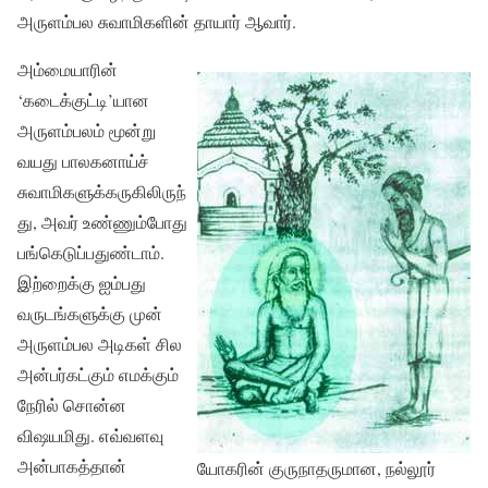
அருளம்பல சுவாமிகளின் தாயார் ஆவார்.
அம்மையாரின்
‘கடைக்குட்டி’யான
அருளம்பலம் மூன்று
வயது பாலகனாய்ச்
சுவாமிகளுக்கருகிலிருந்
து, அவர் உண்ணும்போது
பங்கெடுப்பதுண்டாம்.
இற்றைக்கு ஐம்பது
வருடங்களுக்கு முன்
அருளம்பல அடிகள் சில
அன்பர்கட்கும் எமக்கும்
நேரில் சொன்ன
விஷயமிது. எவ்வளவு
அன்பாகத்தான்
யோகரின் குருநாதருமான, நல்லூர்