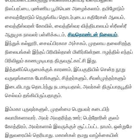
நிலப்பரப்பை, புண்ணிய பூமியென அழைக்கலாம். தமிழோடும்
சைவத்தோடும் நெருங்கிய தொடர்புடைய கதிரேசன் ஆலயம்,
வைத்தீஸ்வரன் கோவில், வைத்தீஸ்வர வித்தியாலயம் ஸ்ரீலஸ்ரீ
சிவதொண்டன் நிலையம்
ஆறுமுக நாவலர் பள்ளிக்கூடம்,
,
இந்துக் கல்லூரி, சைவப்பிரகாச அச்சகம், முதலாய தலைசிறந்த
நிலையங்கள் இந்தப் பிரிவில்தான் மிளிர்கின்றன. ஈழத்தில் எந்தப்
பிரிவிலும் காணமுடியாத திருவருட்காட்சி இது.
இத்தனிப்பெருமைக்குக் காரணம், இப்பகுதியில் சென்ற நூறு
வருஷங்களாக யோகிகளும், சித்தர்களும், சீவன்முத்தர்களும்
இடைவிடாது தொடர்ந்து நடமாடியதால், அவர்கள் திருப்பாதபூதிச்
செல்வம் தங்கியிருப்பதாகும்.
இம்மகா புருஷர்களுள், முதன்மை பெறுபவர் கடையிற்
சுவாமிகளாவார். அவர் அவதரித்த ஊர்; பெற்றோரின் குலம்
கோத்திரம், அவர்களால் இவருக்குச் சூட்டப்பட்ட நாமம், ஒன்றுமே
இதுவரையில் தெரியாது. மகான்கள் தமது வாழ்க்கையின்