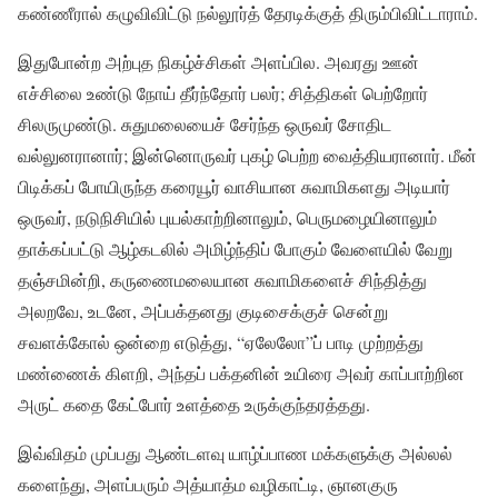
கண்ணீரால் கழுவிவிட்டு நல்லூர்த் தேரடிக்குத் திரும்பிவிட்டாராம்.
இதுபோன்ற அற்புத நிகழ்ச்சிகள் அளப்பில. அவரது ஊன்
எச்சிலை உண்டு நோய் தீர்ந்தோர் பலர்; சித்திகள் பெற்றோர்
சிலருமுண்டு. சுதுமலையைச் சேர்ந்த ஒருவர் சோதிட
வல்லுனரானார்; இன்னொருவர் புகழ் பெற்ற வைத்தியரானார். மீன்
பிடிக்கப் போயிருந்த கரையூர் வாசியான சுவாமிகளது அடியார்
ஒருவர், நடுநிசியில் புயல்காற்றினாலும், பெருமழையினாலும்
தாக்கப்பட்டு ஆழ்கடலில் அமிழ்ந்திப் போகும் வேளையில் வேறு
தஞ்சமின்றி, கருணைமலையான சுவாமிகளைச் சிந்தித்து
அலறவே, உடனே, அப்பக்தனது குடிசைக்குச் சென்று
சவளக்கோல் ஒன்றை எடுத்து, “ஏலேலோ”ப் பாடி முற்றத்து
மண்ணைக் கிளறி, அந்தப் பக்தனின் உயிரை அவர் காப்பாற்றின
அருட் கதை கேட்போர் உளத்தை உருக்குந்தரத்தது.
இவ்விதம் முப்பது ஆண்டளவு யாழ்ப்பாண மக்களுக்கு அல்லல்
களைந்து, அளப்பரும் அத்யாத்ம வழிகாட்டி, ஞானகுரு