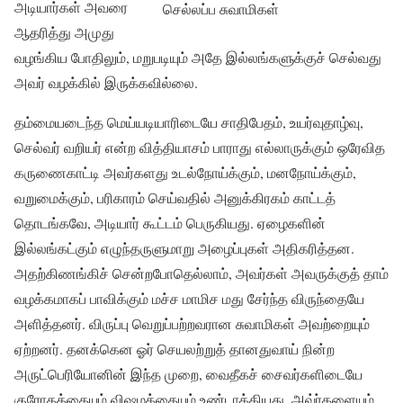
அடியார்கள் அவரை
செல்லப்ப சுவாமிகள்
ஆதரித்து அமுது
வழங்கிய போதிலும், மறுபடியும் அதே இல்லங்களுக்குச் செல்வது
அவர் வழக்கில் இருக்கவில்லை.
தம்மையடைந்த மெய்யடியாரிடையே சாதிபேதம், உயர்வுதாழ்வு,
செல்வர் வறியர் என்ற வித்தியாசம் பாராது எல்லாருக்கும் ஒரேவித
கருணைகாட்டி அவர்களது உடல்நோய்க்கும், மனநோய்க்கும்,
வறுமைக்கும், பரிகாரம் செய்வதில் அனுக்கிரகம் காட்டத்
தொடங்கவே, அடியார் கூட்டம் பெருகியது. ஏழைகளின்
இல்லங்கட்கும் எழுந்தருளுமாறு அழைப்புகள் அதிகரித்தன.
அதற்கிணங்கிச் சென்றபோதெல்லாம், அவர்கள் அவருக்குத் தாம்
வழக்கமாகப் பாவிக்கும் மச்ச மாமிச மது சேர்ந்த விருந்தையே
அளித்தனர். விருப்பு வெறுப்பற்றவரான சுவாமிகள் அவற்றையும்
ஏற்றனர். தனக்கென ஓர் செயலற்றுத் தானதுவாய் நின்ற
அருட்பெரியோனின் இந்த முறை, வைதீகச் சைவர்களிடையே
குரோதத்தையும் விஷமத்தையும் உண்டாக்கியது. அவ்ர்களையும்