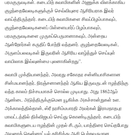
பரமகுருவடிகள். கடையிற் சுவாமிகளின் அணுக்க விளக்காகிய
குழந்தைவேலடிகளுக்குச் செவ்வியுரை ஆசிரியராக இவர்
வாய்த்திருந்தார். கடையிற் சுவாமிகளை சிவப்பிழம்பாகவும்,
குழந்தைவேலடிகளைப் பிள்ளையார்ப் பிழம்பாகவும்,
பரமகுருவடிகளை முருகப்பெருமானாகவும், அன்றைய
ஆன்றோர்கள் கருதிப் போற்றி வந்தனர். குழந்தைவேலடிகள்,
அருளம்பலவடிகள் இருவரின் ஆசிரிய வாழ்த்துச் செய்யுள்
வாயிலாக இவ்வுண்மை புலனாகின்றது”.
சுவாமி முக்தியானந்தர், அவரது சகோதர சன்னியாசிகளான
சின்மயானந்தர், நிரஞ்சனானந்தர் ஆகிய இருவருடன் ஈழத்திற்கு
வந்த காலம் நிச்சயமாகச் சொல்ல முடியாது. அது 1862ஆம்
ஆண்டை அடுத்திருக்குமென யூகிக்க அகச்சான்றுகள் உள.
அக்காலத்தில்தான், ஸ்ரீ நரசிம்மபாரதி அவர்கள் இராமநாதபுர
மாவட்டத்தில் திக்விஜயம் செய்து கொண்டிருந்தார். கடையிற்
சுவாமிகளுடைய ஈழத்தின் முதல் சீடரும், யாத்திரை செய்தபோது
அவரைத் தென்னாட்டில் தரிசித்து ஆசி பெற்றவருமான