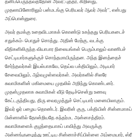
தனிப்பெருந்தவத்தோன் அவர்; புத்தர், கிறிஸ்து,
முதலாயினோரிலும் பன்மடங்கு பெரியவர் ஆவர் அவர்”, என்பது
அப்பொன்னுரை.
அவர் தமக்கு உறைவிடமாகக் கொண்டு உகந்தது பெரியகடைச்
சதுக்கம்- பொதுச் சொத்து. அதின் மேற்கு, வடக்கு
வீதிகளிலிருந்த வியாபார நிலையங்கள் பெரும்பாலும் வாணிபச்
செட்டியார்களுக்குச் சொந்தமாயிருந்தன. அந்த இனத்தைச்
சேர்ந்தவர்கள் இயல்பாகவே, தெய்வ பக்தியிலும், அடியார்
சேவையிலும், ஆர்வமுள்ளவர்கள். அவர்களில் சிலரே
சுவாமிகளின் மகிமையை முதலில் அறிந்து கொண்டனர்.
முதன்முதலாக சுவாமிகள் வீடு தேடிச்சென்று உணவு
கேட்டருந்தியது, திரு வைரமுத்துச் செட்டியார் மனையிலாகும்.
இவர் ஓர் பழைய தொண்டர். இவரின் குரு, பக்தியின் சின்னமாகப்
பின்னாளில் தோன்றியதே கந்தர்மட அன்னசத்திரம்.
சுவாமிகளைக் குழந்தையாகப் பாவித்து அவருக்கு
அன்னங்குழைத்து ஊட்டிய சின்னாச்சிப்பிள்ளை அம்மையார், ஸ்ரீ