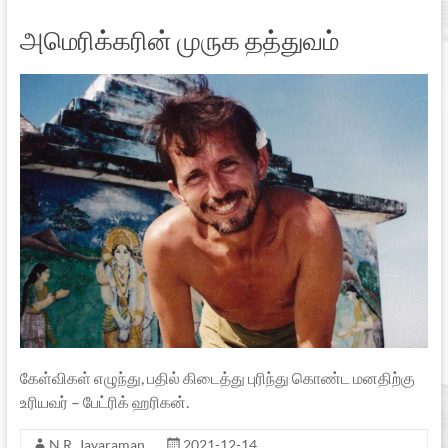
அமெரிக்கரின் முருக தத்துவம்
கேள்விகள் எழுந்து, பதில் கிடைத்து புரிந்து கொண்ட மனதிற்கு
உரியவர் – பேட்ரிக் ஹரிகன்.
N.R. Jayaraman
2021-12-14