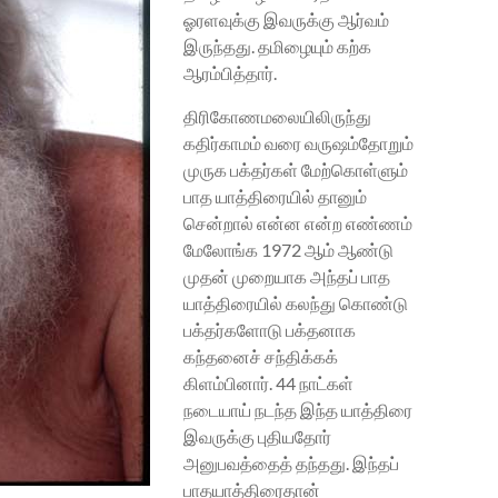
ஓரளவுக்கு இவருக்கு ஆர்வம்
இருந்தது. தமிழையும் கற்க
ஆரம்பித்தார்.
திரிகோணமலையிலிருந்து
கதிர்காமம் வரை வருஷம்தோறும்
முருக பக்தர்கள் மேற்கொள்ளும்
பாத யாத்திரையில் தானும்
சென்றால் என்ன என்ற எண்ணம்
மேலோங்க 1972 ஆம் ஆண்டு
முதன் முறையாக அந்தப் பாத
யாத்திரையில் கலந்து கொண்டு
பக்தர்களோடு பக்தனாக
கந்தனைச் சந்திக்கக்
கிளம்பினார். 44 நாட்கள்
நடையாய் நடந்த இந்த யாத்திரை
இவருக்கு புதியதோர்
அனுபவத்தைத் தந்தது. இந்தப்
பாதயாத்திரைதான்