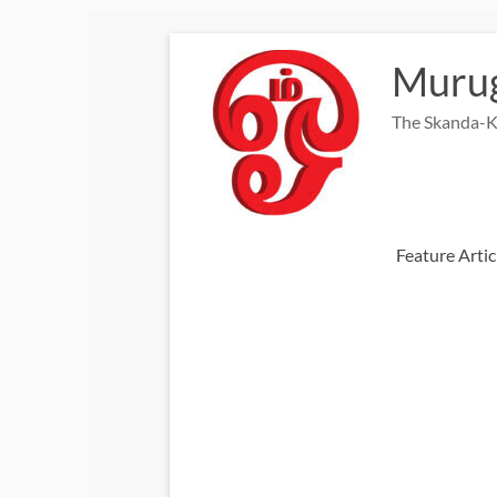
Skip
to
Murug
content
The Skanda-K
Feature Artic