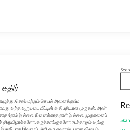
Sear
கதிர்
ழுத்து, சொல் மற்றும் செயல் அனைத்துமே
Re
ாவது அந்த ஆறுபடை வீட்டின் அதிபதியான முருகன். அவர்
ேசாத நேரம் இல்லை. நினைக்காத நாள் இல்லை. முருகனைப்
Skan
ிதத் திருவிழாக்களோ, கருத்தரங்குகளோ நடந்தாலும் அங்கு
இறுதியாக இவரைப் பற்றி ஒரு சுவாரஸ்யமான விஷயம்.