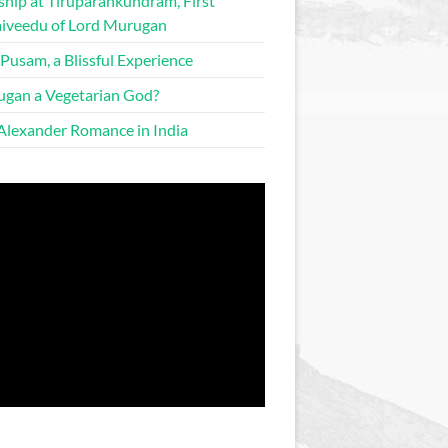
hip at Tiruparankundram, First
iveedu of Lord Murugan
 Pusam, a Blissful Experience
gan a Vegetarian God?
Alexander Romance in India