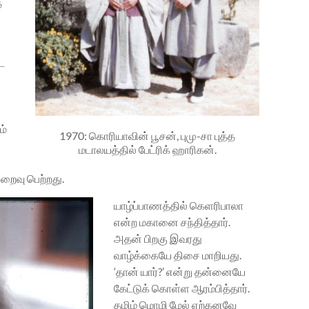
்
ட
ம்
1970: கொரியாவின் பூசன், புமு-சா புத்த
மடாலயத்தில் பேட்ரிக் ஹாரிகன்.
றைவு பெற்றது.
யாழ்ப்பாணத்தில் கெளரிபாலா
என்ற மகானை சந்தித்தார்.
அதன் பிறகு இவரது
வாழ்க்கையே திசை மாறியது.
‘தான் யார்?’ என்று தன்னையே
கேட்டுக் கொள்ள ஆரம்பித்தார்.
தமிழ் மொழி மேல் ஏற்கனவே