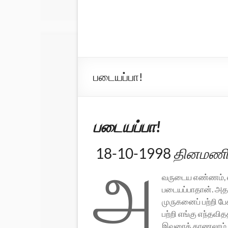
படையப்பா!
படையப்பா!
18-10-1998
தினமணி 
அ
வருடைய எண்ணம், எ
படையப்பாதான். அத
முருகனைப் பற்றி ப
பற்றி எங்கு எந்தவ
இவரைக் காணலாம். 